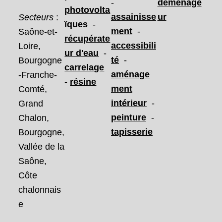
-
déménage
photovolta
assainisse
ur
Secteurs
:
ïques
-
ment
-
Saône-et-
récupérate
accessibili
Loire,
ur d'eau
-
té
-
Bourgogne
carrelage
aménage
-Franche-
-
résine
ment
Comté,
intérieur
-
Grand
peinture
-
Chalon,
tapisserie
Bourgogne,
Vallée de la
Saône,
Côte
chalonnais
e