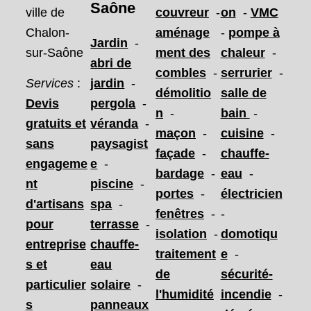
Saône
ville de
couvreur
-
on
-
VMC
Chalon-
aménage
-
pompe à
Jardin
-
sur-Saône
ment des
chaleur
-
abri de
combles
-
serrurier
-
Services
:
jardin
-
démolitio
salle de
Devis
pergola
-
n
-
bain
-
gratuits et
véranda
-
maçon
-
cuisine
-
sans
paysagist
façade
-
chauffe-
engageme
e
-
bardage
-
eau
-
nt
piscine
-
portes
-
électricien
d'artisans
spa
-
fenêtres
-
-
pour
terrasse
-
isolation
-
domotiqu
entreprise
chauffe-
traitement
e
-
s et
eau
de
sécurité-
particulier
solaire
-
l'humidité
incendie
-
s
panneaux