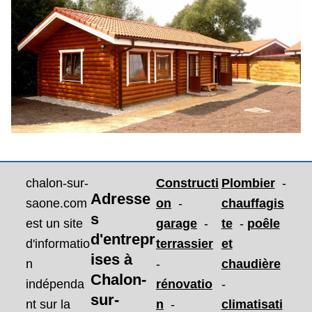
chalon-sur-
Constructi
Plombier
-
Adresse
saone.com
on
-
chauffagis
s
est un site
garage
-
te
-
poêle
d'entrepr
d'informatio
terrassier
et
ises
à
n
-
chaudière
Chalon-
indépenda
rénovatio
-
sur-
nt sur la
n
-
climatisati