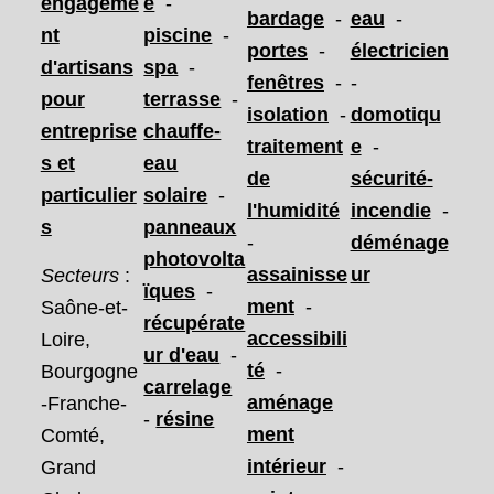
engageme
e
-
bardage
-
eau
-
nt
piscine
-
portes
-
électricien
d'artisans
spa
-
fenêtres
-
-
pour
terrasse
-
isolation
-
domotiqu
entreprise
chauffe-
traitement
e
-
s et
eau
de
sécurité-
particulier
solaire
-
l'humidité
incendie
-
s
panneaux
-
déménage
photovolta
assainisse
ur
Secteurs
:
ïques
-
ment
-
Saône-et-
récupérate
accessibili
Loire,
ur d'eau
-
té
-
Bourgogne
carrelage
aménage
-Franche-
-
résine
ment
Comté,
intérieur
-
Grand