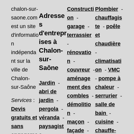
chalon-sur-
Constructi
Plombier
-
Adresse
saone.com
on
-
chauffagis
s
est un site
garage
-
te
-
poêle
d'entrepr
d'informatio
terrassier
et
ises
à
n
-
chaudière
Chalon-
indépenda
rénovatio
-
sur-
nt sur la
n
-
climatisati
Saône
ville de
couvreur
-
on
-
VMC
Chalon-
aménage
-
pompe à
Jardin
-
sur-Saône
ment des
chaleur
-
abri de
combles
-
serrurier
-
Services
:
jardin
-
démolitio
salle de
Devis
pergola
-
n
-
bain
-
gratuits et
véranda
-
maçon
-
cuisine
-
sans
paysagist
façade
-
chauffe-