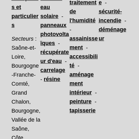
traitement
e
-
s et
eau
de
sécurité-
particulier
solaire
-
l'humidité
incendie
-
s
panneaux
-
déménage
photovolta
assainisse
ur
Secteurs
:
ïques
-
ment
-
Saône-et-
récupérate
accessibili
Loire,
ur d'eau
-
té
-
Bourgogne
carrelage
aménage
-Franche-
-
résine
ment
Comté,
intérieur
-
Grand
peinture
-
Chalon,
tapisserie
Bourgogne,
Vallée de la
Saône,
Côte