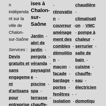
ises
à
n
-
chaudière
Chalon-
indépenda
rénovatio
-
sur-
nt sur la
n
-
climatisati
Saône
ville de
couvreur
-
on
-
VMC
Chalon-
aménage
-
pompe à
Jardin
-
sur-Saône
ment des
chaleur
-
abri de
combles
-
serrurier
-
Services
:
jardin
-
démolitio
salle de
Devis
pergola
-
n
-
bain
-
gratuits et
véranda
-
maçon
-
cuisine
-
sans
paysagist
façade
-
chauffe-
engageme
e
-
bardage
-
eau
-
nt
piscine
-
portes
-
électricien
d'artisans
spa
-
fenêtres
-
-
pour
terrasse
-
isolation
-
domotiqu
entreprise
chauffe-