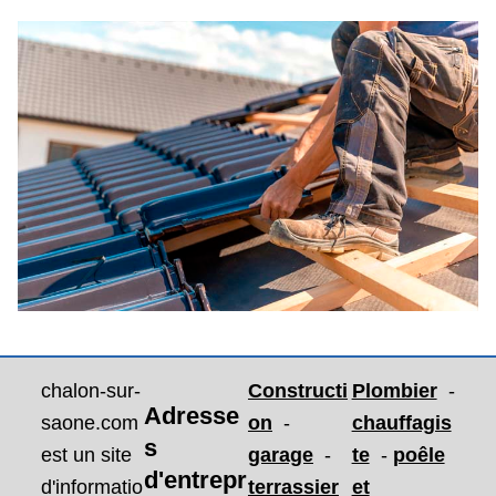
chalon-sur-
Constructi
Plombier
-
Adresse
saone.com
on
-
chauffagis
s
est un site
garage
-
te
-
poêle
d'entrepr
d'informatio
terrassier
et