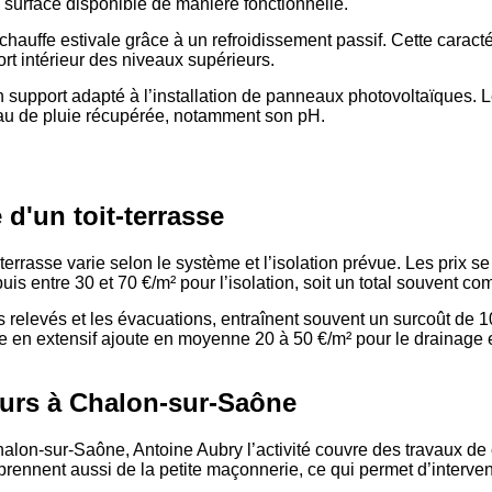
la surface disponible de manière fonctionnelle.
rchauffe estivale grâce à un refroidissement passif. Cette caract
ort intérieur des niveaux supérieurs.
un support adapté à l’installation de panneaux photovoltaïques
’eau de pluie récupérée, notamment son pH.
 d'un toit-terrasse
-terrasse varie selon le système et l’isolation prévue. Les prix s
is entre 30 et 70 €/m² pour l’isolation, soit un total souvent com
s relevés et les évacuations, entraînent souvent un surcoût de 
sée en extensif ajoute en moyenne 20 à 50 €/m² pour le drainage e
eurs à Chalon-sur-Saône
alon-sur-Saône, Antoine Aubry l’activité couvre des travaux de 
prennent aussi de la petite maçonnerie, ce qui permet d’interveni