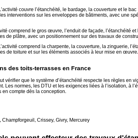
L’activité couvre l’étanchéité, le bardage, la couverture et le bac
des interventions sur les enveloppes de bâtiments, avec une spé
ité comprend le gros œuvre, l’enduit de façade, l’étanchéité et l
es de plâtre, avec un positionnement sur des travaux de constru
L’activité comprend la charpente, la couverture, la zinguerie, l’éta
es de toiture et sur les éléments associés à leur mise en œuvre
ns des toits-terrasses en France
aut vérifier que le système d’étanchéité respecte les règles en vi
 Les normes, les DTU et les exigences liées à l’isolation, à l’
ses en compte dès la conception.
 Champforgeuil, Crissey, Givry, Mercurey
ls pouvant effecteur des travaux d'éta