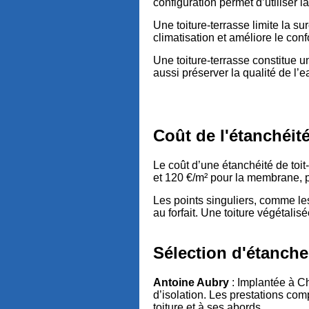
configuration permet d’utiliser 
Une toiture-terrasse limite la su
climatisation et améliore le conf
Une toiture-terrasse constitue 
aussi préserver la qualité de l
Coût de l'étanchéité
Le coût d’une étanchéité de toit
et 120 €/m² pour la membrane, pu
Les points singuliers, comme le
au forfait. Une toiture végétali
Sélection d'étanch
Antoine Aubry
: Implantée à Ch
d’isolation. Les prestations com
toiture et à ses abords.