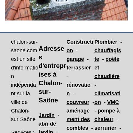
chalon-sur-
Constructi
Plombier
-
Adresse
saone.com
on
-
chauffagis
s
est un site
garage
-
te
-
poêle
d'entrepr
d'informatio
terrassier
et
ises
à
n
-
chaudière
Chalon-
indépenda
rénovatio
-
sur-
nt sur la
n
-
climatisati
Saône
ville de
couvreur
-
on
-
VMC
Chalon-
aménage
-
pompe à
Jardin
-
sur-Saône
ment des
chaleur
-
abri de
combles
-
serrurier
-
Services
:
jardin
-