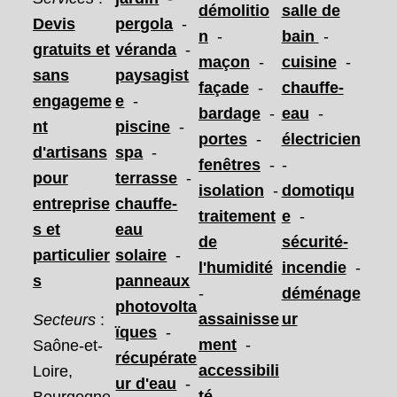
démolitio
salle de
Devis
pergola
-
n
-
bain
-
gratuits et
véranda
-
maçon
-
cuisine
-
sans
paysagist
façade
-
chauffe-
engageme
e
-
bardage
-
eau
-
nt
piscine
-
portes
-
électricien
d'artisans
spa
-
fenêtres
-
-
pour
terrasse
-
isolation
-
domotiqu
entreprise
chauffe-
traitement
e
-
s et
eau
de
sécurité-
particulier
solaire
-
l'humidité
incendie
-
s
panneaux
-
déménage
photovolta
assainisse
ur
Secteurs
:
ïques
-
ment
-
Saône-et-
récupérate
accessibili
Loire,
ur d'eau
-
té
-