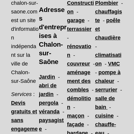
chalon-sur-
Constructi
Plombier
-
Adresse
saone.com
on
-
chauffagis
s
est un site
garage
-
te
-
poêle
d'entrepr
d'informatio
terrassier
et
ises
à
n
-
chaudière
Chalon-
indépenda
rénovatio
-
sur-
nt sur la
n
-
climatisati
Saône
ville de
couvreur
-
on
-
VMC
Chalon-
aménage
-
pompe à
Jardin
-
sur-Saône
ment des
chaleur
-
abri de
combles
-
serrurier
-
Services
:
jardin
-
démolitio
salle de
Devis
pergola
-
n
-
bain
-
gratuits et
véranda
-
maçon
-
cuisine
-
sans
paysagist
façade
-
chauffe-
engageme
e
-
bardage
-
eau
-