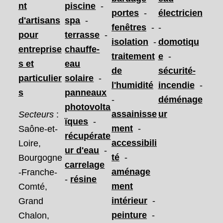
nt
piscine
-
portes
-
électricien
d'artisans
spa
-
fenêtres
-
-
pour
terrasse
-
isolation
-
domotiqu
entreprise
chauffe-
traitement
e
-
s et
eau
de
sécurité-
particulier
solaire
-
l'humidité
incendie
-
s
panneaux
-
déménage
photovolta
assainisse
ur
Secteurs
:
ïques
-
ment
-
Saône-et-
récupérate
accessibili
Loire,
ur d'eau
-
té
-
Bourgogne
carrelage
aménage
-Franche-
-
résine
ment
Comté,
intérieur
-
Grand
peinture
-
Chalon,