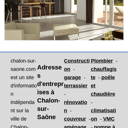
chalon-sur-
Constructi
Plombier
-
Adresse
saone.com
on
-
chauffagis
s
est un site
garage
-
te
-
poêle
d'entrepr
d'informatio
terrassier
et
ises
à
n
-
chaudière
Chalon-
indépenda
rénovatio
-
sur-
nt sur la
n
-
climatisati
Saône
ville de
couvreur
-
on
-
VMC
Chalon-
aménage
-
pompe à