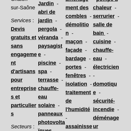
Jardin
-
sur-Saône
ment des
chaleur
-
abri de
combles
-
serrurier
-
Services
:
jardin
-
démolitio
salle de
Devis
pergola
-
n
-
bain
-
gratuits et
véranda
-
maçon
-
cuisine
-
sans
paysagist
façade
-
chauffe-
engageme
e
-
bardage
-
eau
-
nt
piscine
-
portes
-
électricien
d'artisans
spa
-
fenêtres
-
-
pour
terrasse
-
isolation
-
domotiqu
entreprise
chauffe-
traitement
e
-
s et
eau
de
sécurité-
particulier
solaire
-
l'humidité
incendie
-
s
panneaux
-
déménage
photovolta
assainisse
ur
Secteurs
:
ïques
-