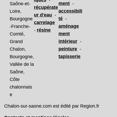
ment
-
Saône-et-
récupérate
accessibili
Loire,
ur d'eau
-
té
-
Bourgogne
carrelage
aménage
-Franche-
-
résine
ment
Comté,
intérieur
-
Grand
peinture
-
Chalon,
tapisserie
Bourgogne,
Vallée de la
Saône,
Côte
chalonnais
e
Chalon-sur-saone.com est édité par Region.fr