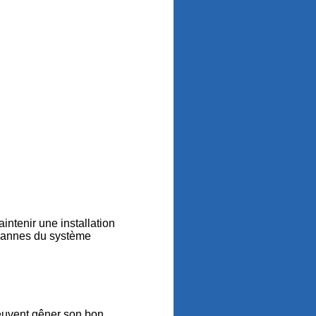
intenir une installation
s pannes du système
peuvent gêner son bon