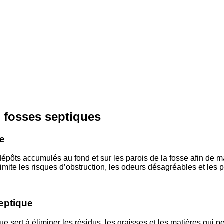
 fosses septiques
e
dépôts accumulés au fond et sur les parois de la fosse afin de ma
limite les risques d’obstruction, les odeurs désagréables et le
eptique
e sert à éliminer les résidus, les graisses et les matières qui 