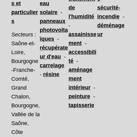
s et
eau
de
sécurité-
particulier
solaire
-
l'humidité
incendie
-
s
panneaux
-
déménage
photovolta
assainisse
ur
Secteurs
:
ïques
-
ment
-
Saône-et-
récupérate
accessibili
Loire,
ur d'eau
-
té
-
Bourgogne
carrelage
aménage
-Franche-
-
résine
ment
Comté,
intérieur
-
Grand
peinture
-
Chalon,
tapisserie
Bourgogne,
Vallée de la
Saône,
Côte