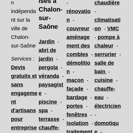
ises
à
n
-
chaudière
Chalon-
indépenda
rénovatio
-
sur-
nt sur la
n
-
climatisati
Saône
ville de
couvreur
-
on
-
VMC
Chalon-
aménage
-
pompe à
Jardin
-
sur-Saône
ment des
chaleur
-
abri de
combles
-
serrurier
-
Services
:
jardin
-
démolitio
salle de
Devis
pergola
-
n
-
bain
-
gratuits et
véranda
-
maçon
-
cuisine
-
sans
paysagist
façade
-
chauffe-
engageme
e
-
bardage
-
eau
-
nt
piscine
-
portes
-
électricien
d'artisans
spa
-
fenêtres
-
-
pour
terrasse
-
isolation
-
domotiqu
entreprise
chauffe-
traitement
e
-