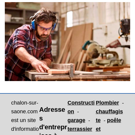
chalon-sur-
Constructi
Plombier
-
Adresse
saone.com
on
-
chauffagis
s
est un site
garage
-
te
-
poêle
d'entrepr
d'informatio
terrassier
et