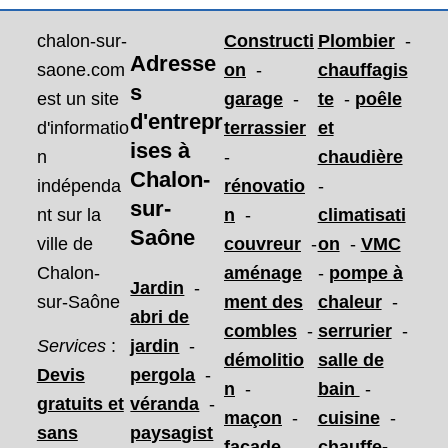
chalon-sur-
Constructi
Plombier
-
Adresse
saone.com
on
-
chauffagis
s
est un site
garage
-
te
-
poêle
d'entrepr
d'informatio
terrassier
et
ises
à
n
-
chaudière
Chalon-
indépenda
rénovatio
-
sur-
nt sur la
n
-
climatisati
Saône
ville de
couvreur
-
on
-
VMC
Chalon-
aménage
-
pompe à
Jardin
-
sur-Saône
ment des
chaleur
-
abri de
combles
-
serrurier
-
Services
:
jardin
-
démolitio
salle de
Devis
pergola
-
n
-
bain
-
gratuits et
véranda
-
maçon
-
cuisine
-
sans
paysagist
façade
-
chauffe-