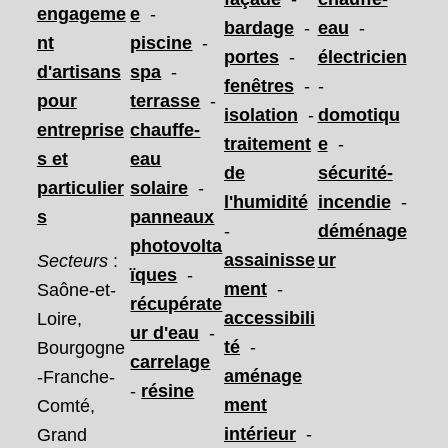
engageme
e
-
bardage
-
eau
-
nt
piscine
-
portes
-
électricien
d'artisans
spa
-
fenêtres
-
-
pour
terrasse
-
isolation
-
domotiqu
entreprise
chauffe-
traitement
e
-
s et
eau
de
sécurité-
particulier
solaire
-
l'humidité
incendie
-
s
panneaux
-
déménage
photovolta
assainisse
ur
Secteurs
:
ïques
-
ment
-
Saône-et-
récupérate
accessibili
Loire,
ur d'eau
-
té
-
Bourgogne
carrelage
aménage
-Franche-
-
résine
ment
Comté,
intérieur
-
Grand