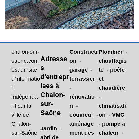
chalon-sur-
Constructi
Plombier
-
Adresse
saone.com
on
-
chauffagis
s
est un site
garage
-
te
-
poêle
d'entrepr
d'informatio
terrassier
et
ises
à
n
-
chaudière
Chalon-
indépenda
rénovatio
-
sur-
nt sur la
n
-
climatisati
Saône
ville de
couvreur
-
on
-
VMC
Chalon-
aménage
-
pompe à
Jardin
-
sur-Saône
ment des
chaleur
-
abri de