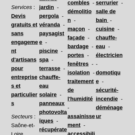
combles
-
serrurier
-
Services
:
jardin
-
démolitio
salle de
Devis
pergola
-
n
-
bain
-
gratuits et
véranda
-
maçon
-
cuisine
-
sans
paysagist
façade
-
chauffe-
engageme
e
-
bardage
-
eau
-
nt
piscine
-
portes
-
électricien
d'artisans
spa
-
fenêtres
-
-
pour
terrasse
-
isolation
-
domotiqu
entreprise
chauffe-
traitement
e
-
s et
eau
de
sécurité-
particulier
solaire
-
l'humidité
incendie
-
s
panneaux
-
déménage
photovolta
assainisse
ur
Secteurs
:
ïques
-
ment
-
Saône-et-
récupérate
accessibili
Loire,