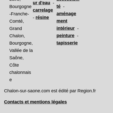
ur d'eau
-
té
-
Bourgogne
carrelage
aménage
-Franche-
-
résine
ment
Comté,
intérieur
-
Grand
peinture
-
Chalon,
tapisserie
Bourgogne,
Vallée de la
Saône,
Côte
chalonnais
e
Chalon-sur-saone.com est édité par Region.fr
Contacts et mentions légales