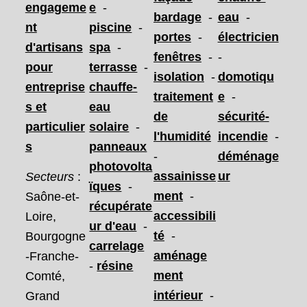
engageme
e
-
bardage
-
eau
-
nt
piscine
-
portes
-
électricien
d'artisans
spa
-
fenêtres
-
-
pour
terrasse
-
isolation
-
domotiqu
entreprise
chauffe-
traitement
e
-
s et
eau
de
sécurité-
particulier
solaire
-
l'humidité
incendie
-
s
panneaux
-
déménage
photovolta
assainisse
ur
Secteurs
:
ïques
-
ment
-
Saône-et-
récupérate
accessibili
Loire,
ur d'eau
-
té
-
Bourgogne
carrelage
aménage
-Franche-
-
résine
ment
Comté,
intérieur
-
Grand