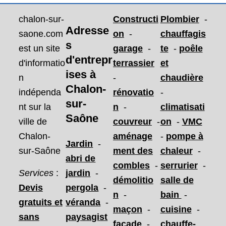
chalon-sur-
Constructi
Plombier
-
Adresse
saone.com
on
-
chauffagis
s
est un site
garage
-
te
-
poêle
d'entrepr
d'informatio
terrassier
et
ises
à
n
-
chaudière
Chalon-
indépenda
rénovatio
-
sur-
nt sur la
n
-
climatisati
Saône
ville de
couvreur
-
on
-
VMC
Chalon-
aménage
-
pompe à
Jardin
-
sur-Saône
ment des
chaleur
-
abri de
combles
-
serrurier
-
Services
:
jardin
-
démolitio
salle de
Devis
pergola
-
n
-
bain
-
gratuits et
véranda
-
maçon
-
cuisine
-
sans
paysagist
façade
-
chauffe-