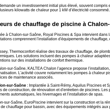
emande un investissement initial plus élevé, souvent compris e
lusieurs kilowatts de chaleur pour 1 kW d’électricité consommé.
ateurs de chauffage de piscine à Chalon
tée à Chalon-sur-Saône, Royal Piscines & Spa intervient dans la
tations comprennent l'installation d'équipements de chauffage, de
issey, Thermoconfort réalise des travaux de chauffage, de plombe
miques. Les solutions incluent des pompes à chaleur adaptées 
ntions sur des installations de confort thermique.
on-sur-Saône, KALTEA Chalon l'agence propose l'installation, l'
imatisation. L'activité couvre notamment les pompes à chaleur 
vices de maintenance associés.
alon-sur-Saône
: Implantée à Saint-Rémy, Aquilus Piscines et
 de construction, de rénovation et d'entretien de piscines. Les
ements automatiques, les hivernages et l'installation de spas.
n-sur-Saône, EuroPiscine intervient sur la construction et la ré
de chauffage pour bassin, avec des équipements intégrés aux proj