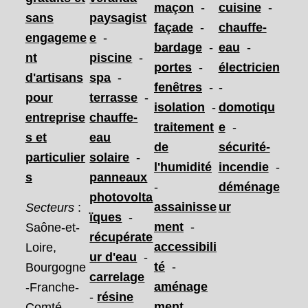
maçon
-
cuisine
-
sans
paysagist
façade
-
chauffe-
engageme
e
-
bardage
-
eau
-
nt
piscine
-
portes
-
électricien
d'artisans
spa
-
fenêtres
-
-
pour
terrasse
-
isolation
-
domotiqu
entreprise
chauffe-
traitement
e
-
s et
eau
de
sécurité-
particulier
solaire
-
l'humidité
incendie
-
s
panneaux
-
déménage
photovolta
assainisse
ur
Secteurs
:
ïques
-
ment
-
Saône-et-
récupérate
accessibili
Loire,
ur d'eau
-
té
-
Bourgogne
carrelage
aménage
-Franche-
-
résine
ment
Comté,