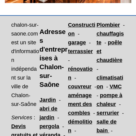
chalon-sur-
Constructi
Plombier
-
Adresse
saone.com
on
-
chauffagis
s
est un site
garage
-
te
-
poêle
d'entrepr
d'informatio
terrassier
et
ises
à
n
-
chaudière
Chalon-
indépenda
rénovatio
-
sur-
nt sur la
n
-
climatisati
Saône
ville de
couvreur
-
on
-
VMC
Chalon-
aménage
-
pompe à
Jardin
-
sur-Saône
ment des
chaleur
-
abri de
combles
-
serrurier
-
Services
:
jardin
-
démolitio
salle de
Devis
pergola
-
n
-
bain
-
gratuits et
véranda
-