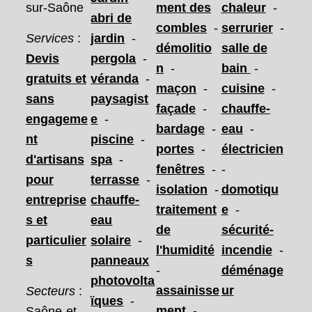
sur-Saône
ment des
chaleur
-
abri de
combles
-
serrurier
-
Services
:
jardin
-
démolitio
salle de
Devis
pergola
-
n
-
bain
-
gratuits et
véranda
-
maçon
-
cuisine
-
sans
paysagist
façade
-
chauffe-
engageme
e
-
bardage
-
eau
-
nt
piscine
-
portes
-
électricien
d'artisans
spa
-
fenêtres
-
-
pour
terrasse
-
isolation
-
domotiqu
entreprise
chauffe-
traitement
e
-
s et
eau
de
sécurité-
particulier
solaire
-
l'humidité
incendie
-
s
panneaux
-
déménage
photovolta
assainisse
ur
Secteurs
:
ïques
-
ment
-
Saône-et-