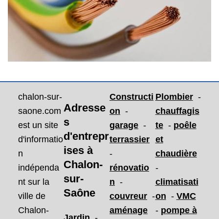
chalon-sur-
Constructi
Plombier
-
Adresse
saone.com
on
-
chauffagis
s
est un site
garage
-
te
-
poêle
d'entrepr
d'informatio
terrassier
et
ises
à
n
-
chaudière
Chalon-
indépenda
rénovatio
-
sur-
nt sur la
n
-
climatisati
Saône
ville de
couvreur
-
on
-
VMC
Chalon-
aménage
-
pompe à
Jardin
-